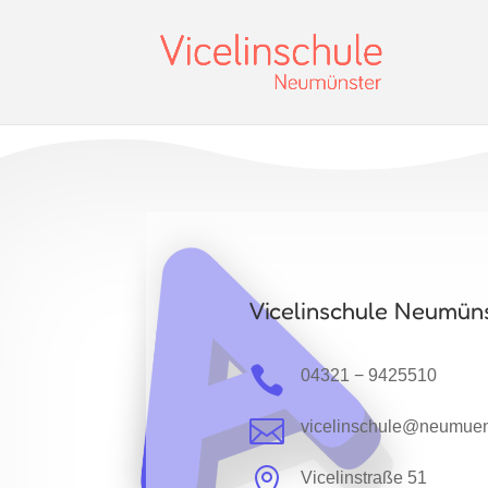
Vicelinschule Neumün

04321 − 9425510

vicelinschule@neumuen

Vicelinstraße 51