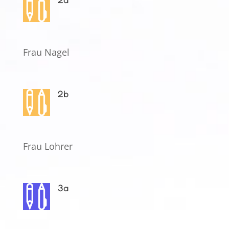

Frau Nagel
2b

Frau Lohrer
3a
