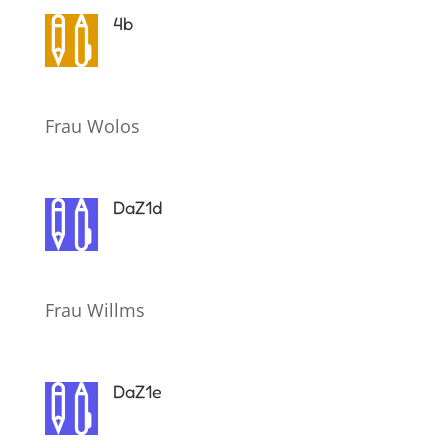
4b

Frau Wolos
DaZ1d

Frau Willms
DaZ1e
