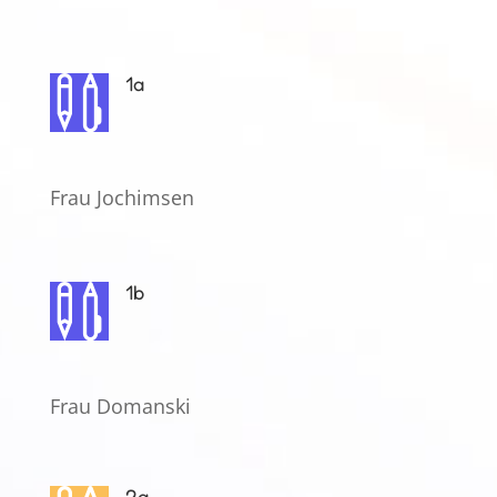
1a

Frau Jochimsen
1b

Frau Domanski
2a