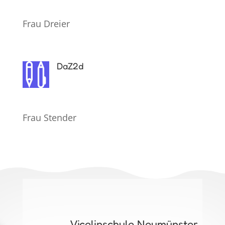
Frau Dreier
DaZ2d

Frau Stender
Vicelinschule Neumünster