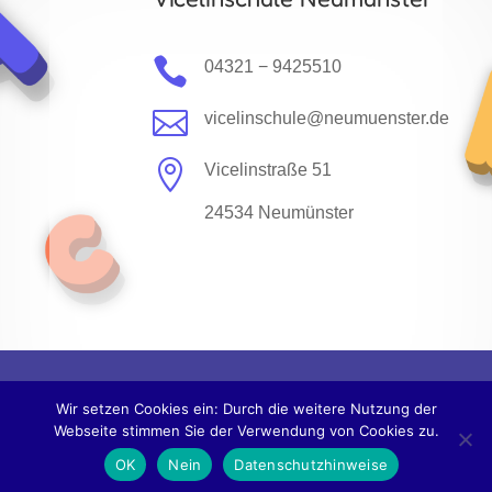

04321 − 9425510

vicelinschule@neumuenster.de

Vicelinstraße 51
24534 Neumünster
Impressum
|
Datenschutz
Wir setzen Cookies ein: Durch die weitere Nutzung der
Webseite stimmen Sie der Verwendung von Cookies zu.
OK
Nein
Datenschutzhinweise