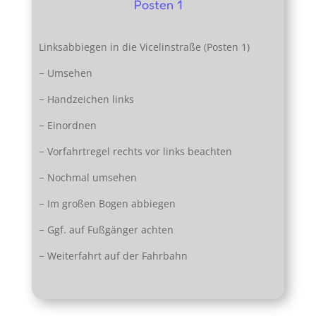
Posten 1
Linksabbiegen in die Vicelinstraße (Posten 1)
− Umsehen
− Handzeichen links
− Einordnen
− Vorfahrtregel rechts vor links beachten
− Nochmal umsehen
− Im großen Bogen abbiegen
− Ggf. auf Fußgänger achten
− Weiterfahrt auf der Fahrbahn