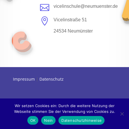

vicelinschule@neumuenster.de

Vicelinstraße 51
24534 Neumünster
Impressum
|
Datenschutz
Wir setzen Cookies ein: Durch die weitere Nutzung der
Webseite stimmen Sie der Verwendung von Cookies zu.
OK
Nein
Datenschutzhinweise